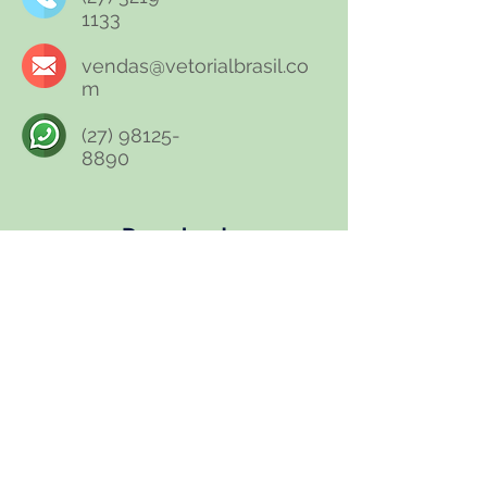
1133
vendas@vetorialbrasil.co
m
(27) 98125-
8890
Download
Ficha Técnica
Ficha de Emergência