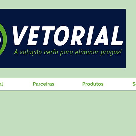
al
Parceiras
Produtos
S