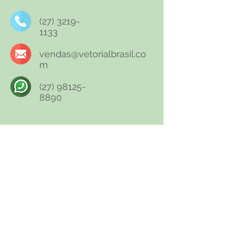
(27) 3219-
1133
vendas@vetorialbrasil.co
m
(27) 98125-
8890
Download
Ficha Técnica
Ficha de Emergência