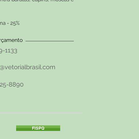
na - 25%
rçamento
19-1133
vetorialbrasil.com
125-8890
FISPQ