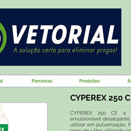
al
Parceiras
Produtos
S
CYPEREX 250 CE
CYPEREX 250 CE é um
emulsionável desalojante,
utilizar em pulverização,
coex de 1 litro utilizado c