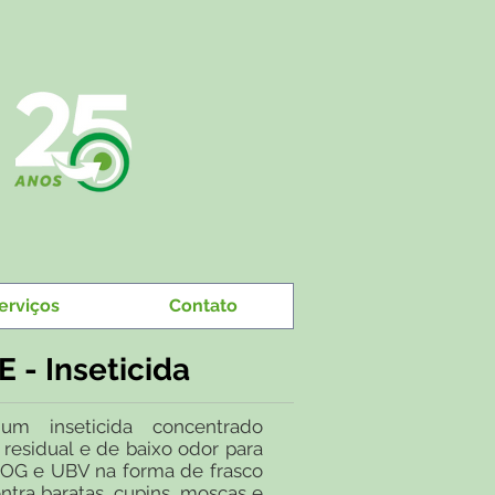
erviços
Contato
 - Inseticida
 inseticida concentrado
 residual e de baixo odor para
 FOG e UBV na forma de frasco
ontra baratas, cupins, moscas e