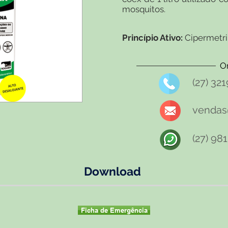
mosquitos.
Princípio Ativo:
Cipermetri
O
(27) 32
vendas@
(27) 98
Download
Ficha de Emergência